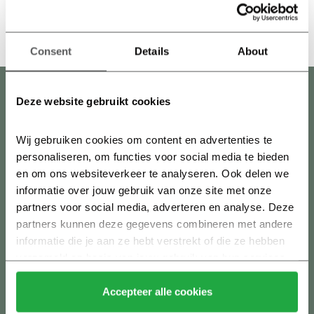
Consent
Details
About
Deze website gebruikt cookies
Interesse in een Architectenkavel?
Wij gebruiken cookies om content en advertenties te 
Bekijk de
veelgestelde vragen
.
personaliseren, om functies voor social media te bieden 
en om ons websiteverkeer te analyseren. Ook delen we 
Als geïnteresseerde voor een kavel kun je een afspraak
informatie over jouw gebruik van onze site met onze 
maken bij:
partners voor social media, adverteren en analyse. Deze 
Brecheisen
|
nieuwbouw@brecheisen.nl
|
030-20 036 00
partners kunnen deze gegevens combineren met andere 
Van Kessel Kroezen
|
info@vankesselkroezen.nl
|
0345 – 522
informatie die je aan ze hebt verstrekt of die ze hebben 
522
verzameld op basis van jouw gebruik van hun services.
Weeda en Jellema
|
info@w-j.nl
|
0345 – 516 666
Klik hier 
voor meer informatie over ons cookiebeleid.
Accepteer alle cookies
Ontdek Parijsch Culemborg