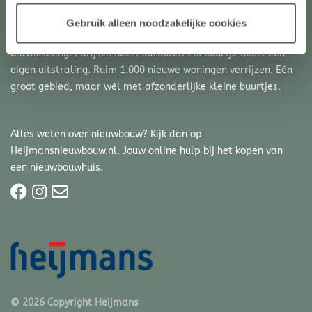
Architectenkavels is onderdeel van
Parijsch
. Parijsch is niet
Gebruik alleen noodzakelijke cookies
dertien in een dozijn. De komende jaren is de wijk nog volop in
ontwikkeling. Parijsch heeft karakter. Elk buurtje heeft een
eigen uitstraling. Ruim 1.000 nieuwe woningen verrijzen. Eén
groot gebied, maar wél met afzonderlijke kleine buurtjes.
Alles weten over nieuwbouw? Kijk dan op
Heijmansnieuwbouw.nl
. Jouw online hulp bij het kopen van
een nieuwbouwhuis.
© 2026 Copyright Heijmans