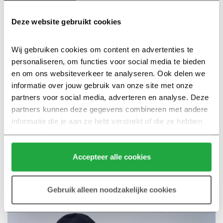
Deze website gebruikt cookies
Arthur van Global Architects
Wij gebruiken cookies om content en advertenties te 
Ik ben Arthur Nuss, architect bij Global Architects uit
personaliseren, om functies voor social media te bieden 
Den Haag. Wij proberen je altijd te verrassen met
en om ons websiteverkeer te analyseren. Ook delen we 
verfrissende ontwerpen en ideeën. Met natuurlijke
informatie over jouw gebruik van onze site met onze 
materialen weten we verschillende stijlen te
partners voor social media, adverteren en analyse. Deze 
ontwerpen waar je je prettig, vrij en comfortabel in
partners kunnen deze gegevens combineren met andere 
voelt.
informatie die je aan ze hebt verstrekt of die ze hebben 
verzameld op basis van jouw gebruik van hun services.
Klik hier 
voor meer informatie over ons cookiebeleid.
Lees het verhaal van Arthur →
Accepteer alle cookies
Gebruik alleen noodzakelijke cookies