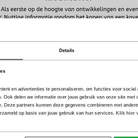
 Als eerste op de hoogte van ontwikkelingen en even
✓ Nuttige informatie rondom het kopen van een kave
Details
 alsjeblieft ons
privacybeleid
voor meer informatie over h
ies
mgaan met jouw persoonlijke informatie.
tent en advertenties te personaliseren, om functies voor social
. Ook delen we informatie over jouw gebruik van onze site met o
e. Deze partners kunnen deze gegevens combineren met andere in
Aanmelden Nieuwsbrief →
erzameld op basis van jouw gebruik van hun services.
 Klik hier 