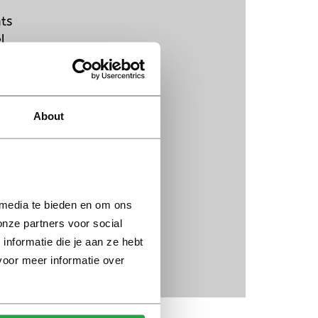
ts
l
About
oe
 media te bieden en om ons 
nze partners voor social 
formatie die je aan ze hebt 
voor meer informatie over 