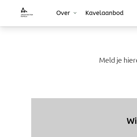
Over
Over
Kavelaanbod
Kavelaanbod
Meld je hie
Wi