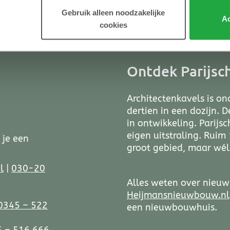
Gebruik alleen noodzakelijke
Ac
cookies
Ontdek Parijsc
Architectenkavels is o
dertien in een dozijn. 
in ontwikkeling. Parijsc
eigen uitstraling. Ruim
 je een
groot gebied, maar wél 
l
|
030-20
Alles weten over nieuw
Heijmansnieuwbouw.nl
0345 – 522
een nieuwbouwhuis.
 – 516 666