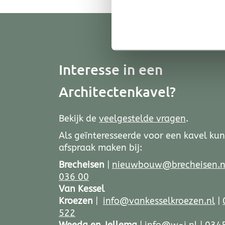
Interesse in een
Architectenkavel?
Bekijk de
veelgestelde vragen
.
Als geïnteresseerde voor een kavel kun
afspraak maken bij:
Brecheisen
|
nieuwbouw@brecheisen.n
036 00
Van Kessel
Kroezen
|
info@vankesselkroezen.nl
|
522
Weeda en Jellema
|
info@w-j.nl
|
0345