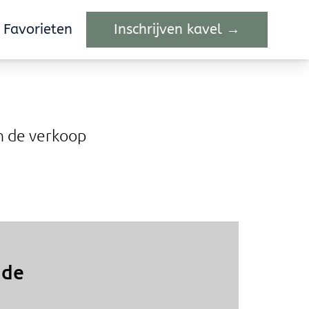
Favorieten
Favorieten
Inschrijven kavel →
Inschrijven kavel →
n de verkoop
 de