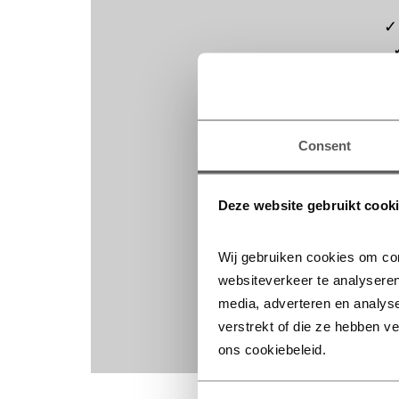
✓
Consent
Lees
Deze website gebruikt cook
we o
Wij gebruiken cookies om con
websiteverkeer te analyseren
media, adverteren en analys
verstrekt of die ze hebben v
ons cookiebeleid.