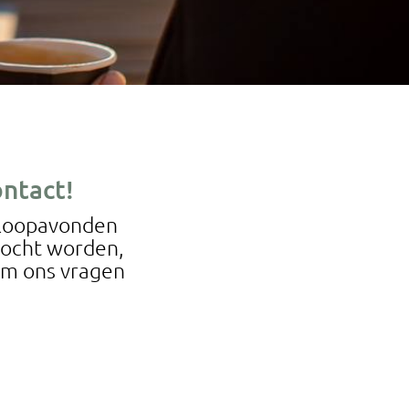
ntact!
inloopavonden
zocht worden,
 om ons vragen