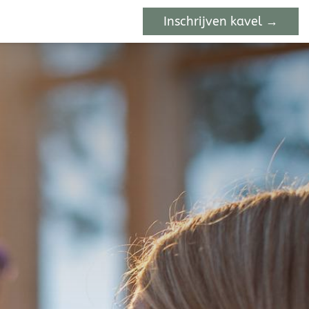
Inschrijven kavel →
Contact
Favorieten
Inschrijven k