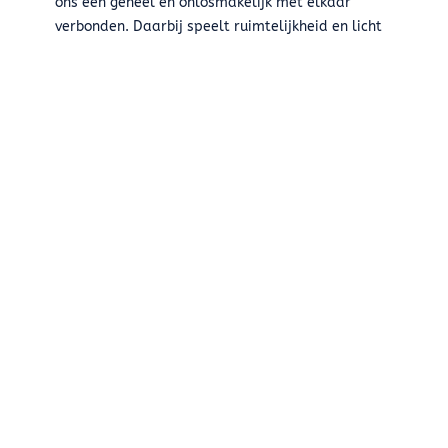
ons één geheel en onlosmakelijk met elkaar
verbonden. Daarbij speelt ruimtelijkheid en licht
een grote rol. Door middel van vides en
doorkijkjes ontwerpen we een sculpturaal geheel
waarbij beneden en boven, binnen en buiten met
elkaar verbonden zijn.
Lees meer over Jenny »